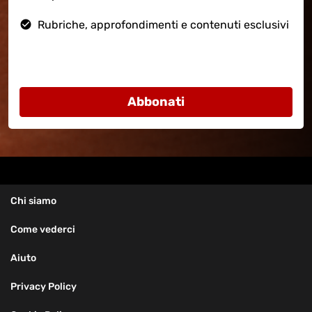
check_circle
Rubriche, approfondimenti e contenuti esclusivi
Abbonati
Chi siamo
Come vederci
Aiuto
Privacy Policy