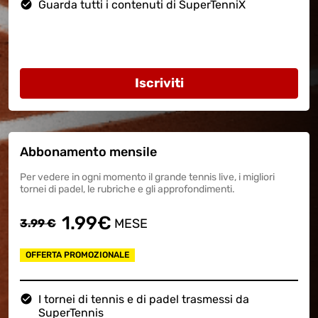
check_circle
Guarda tutti i contenuti di SuperTenniX
Iscriviti
Abbonamento mensile
Per vedere in ogni momento il grande tennis live, i migliori
tornei di padel, le rubriche e gli approfondimenti.
1.99€
MESE
3.99
€
OFFERTA PROMOZIONALE
check_circle
I tornei di tennis e di padel trasmessi da
SuperTennis