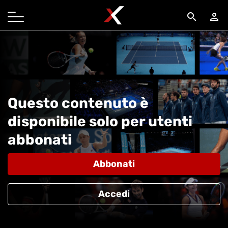
search
person
Questo contenuto è
disponibile solo per utenti
abbonati
Abbonati
Accedi