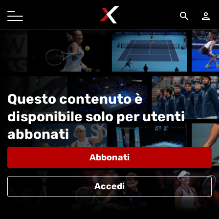
search
person
Questo contenuto è
disponibile solo per utenti
abbonati
Abbonati
Accedi