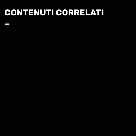
CONTENUTI CORRELATI
Informat
TENNIS TALK - 25 NOVEMBRE
TENNIS TALK - 2025