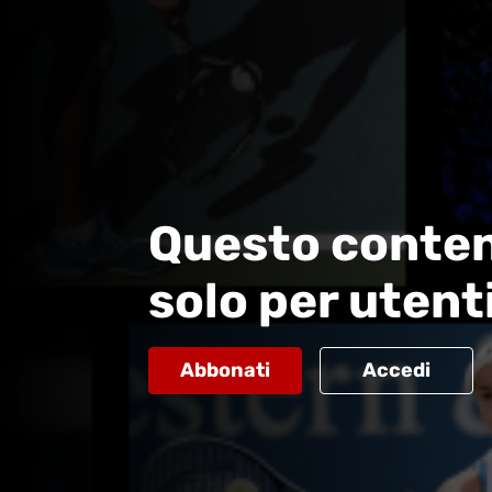
Questo conten
solo per utent
Abbonati
Accedi