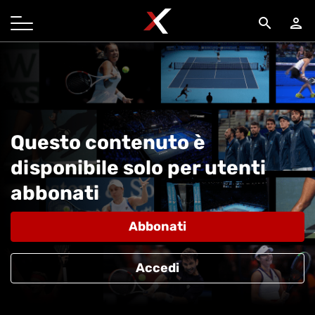
search
person
Questo contenuto è
disponibile solo per utenti
abbonati
Abbonati
Accedi