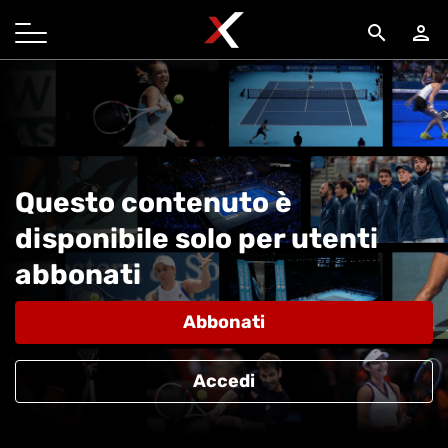
search
person
Questo contenuto è
disponibile solo per utenti
abbonati
Abbonati
Accedi