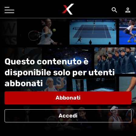
search
person
Questo contenuto è
disponibile solo per utenti
abbonati
Abbonati
Accedi