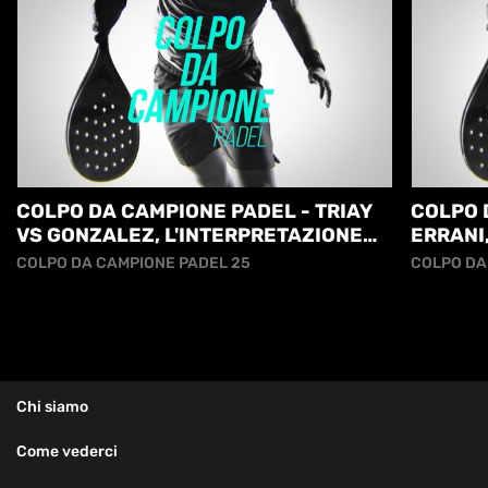
COLPO DA CAMPIONE PADEL - TRIAY
COLPO 
VS GONZALEZ, L'INTERPRETAZIONE
ERRANI,
OFFENSIVA
COLPO DA CAMPIONE PADEL 25
COLPO DA
Chi siamo
Come vederci