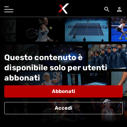
search
person
Questo contenuto è
disponibile solo per utenti
abbonati
Abbonati
Accedi