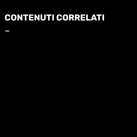
CONTENUTI CORRELATI
Informat
US OPEN 25 2T - KESSLER/STEARNS VS
ERRANI/PAOLINI
US OPEN 25 - FEMMINILE