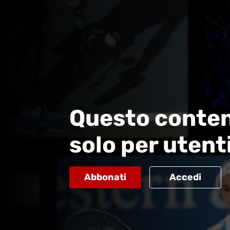
Questo conten
solo per utent
Abbonati
Accedi