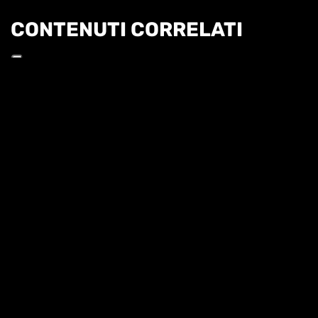
CONTENUTI CORRELATI
Informat
CRONACHE ITALIANE - 2 DICEMBRE
CRONACHE ITALIANE - 2025