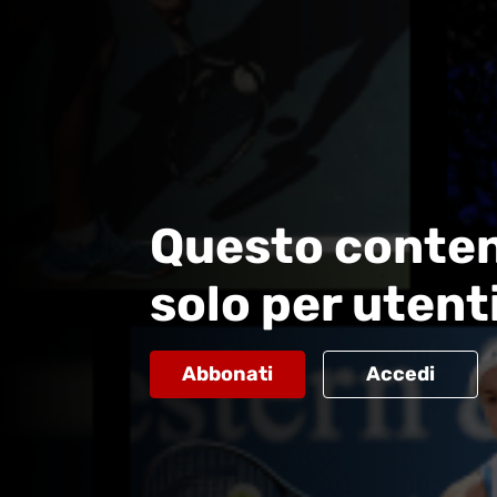
Questo conten
solo per utent
Abbonati
Accedi