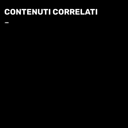
CONTENUTI CORRELATI
Informat
CRONACHE ITALIANE - 2 DICEMBRE
CRONACHE ITALIANE - 2025