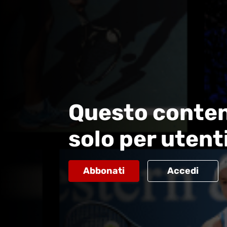
Questo conten
solo per utent
Abbonati
Accedi