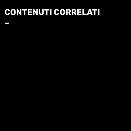
CONTENUTI CORRELATI
Informat
CRONACHE ITALIANE - 2 DICEMBRE
CRONACHE ITALIANE - 2025