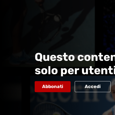
Questo conten
solo per utent
Abbonati
Accedi