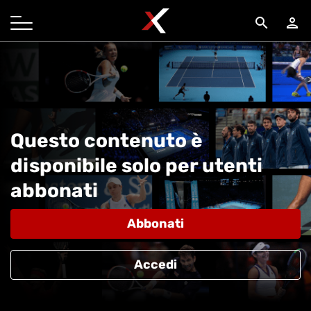
search
person
Questo contenuto è
disponibile solo per utenti
abbonati
Abbonati
Accedi