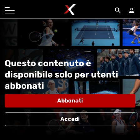
search
person
Questo contenuto è
disponibile solo per utenti
abbonati
Abbonati
Accedi