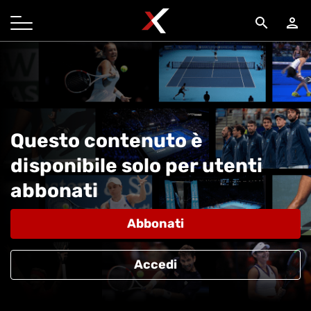
search
person
Questo contenuto è
disponibile solo per utenti
abbonati
Abbonati
Accedi