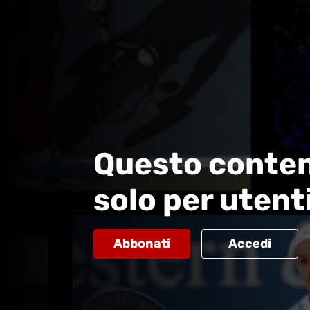
Questo conten
solo per utent
Abbonati
Accedi