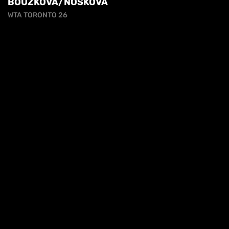
BOUZKOVA/NOSKOVA
WTA TORONTO 26
cy
COLPO DA CAMPIONE - IL DRITTO DI JACK
DRAPER
COLPO DA CAMPIONE