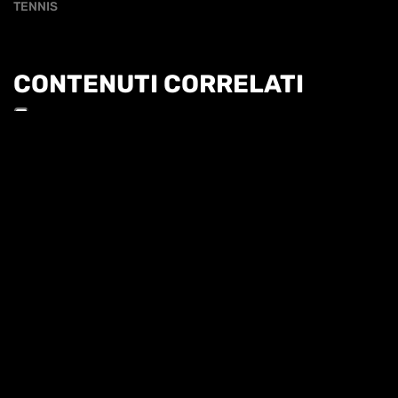
TENNIS
CONTENUTI CORRELATI
Informat
COLPO DA CAMPIONE - IL DRITTO DI EMMA
NAVARRO
COLPO DA CAMPIONE