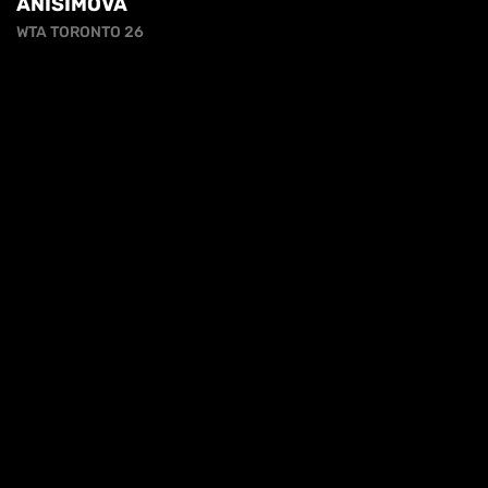
ANISIMOVA
WTA TORONTO 26
iva sulla raccolta
Le tue preferenze relative alla priva
COLPO DA CAMPIONE - IL DRITTO DI MATTIA
BELLUCCI
COLPO DA CAMPIONE