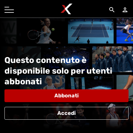
search
person
Questo contenuto è
disponibile solo per utenti
abbonati
Abbonati
Accedi