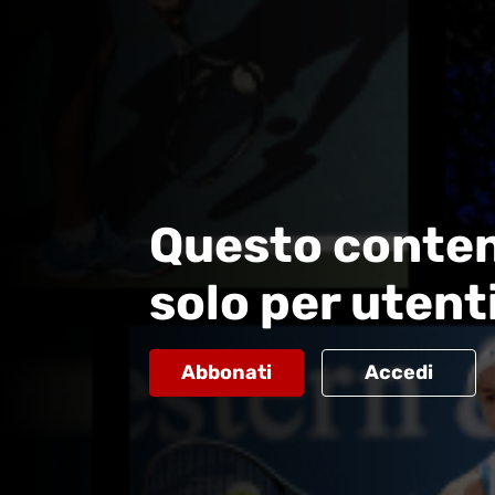
Questo conten
solo per utent
Abbonati
Accedi