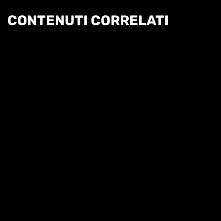
CONTENUTI CORRELATI
TENNIS TALK - PUNTATA 27
TENNIS TALK