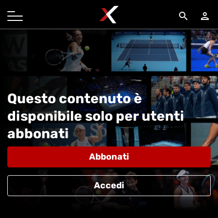
search
person
Questo contenuto è
disponibile solo per utenti
abbonati
Abbonati
Accedi