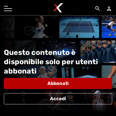
search
person
Questo contenuto è
disponibile solo per utenti
abbonati
Abbonati
Accedi