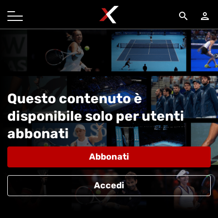
search
person
Questo contenuto è
disponibile solo per utenti
abbonati
Abbonati
Accedi