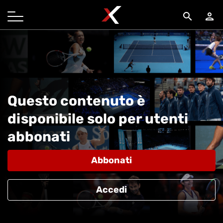
search
person
Questo contenuto è
disponibile solo per utenti
abbonati
Abbonati
Accedi