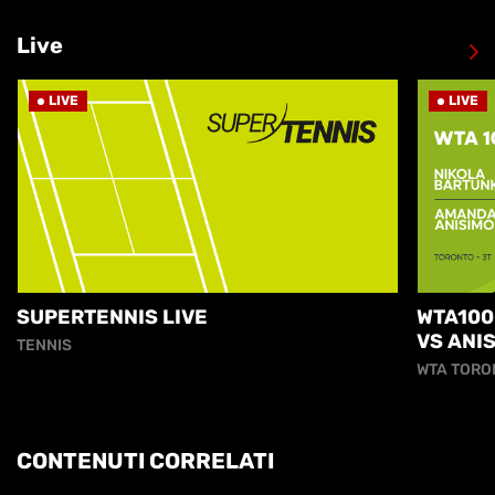
Live
LIVE
LIVE
SUPERTENNIS LIVE
WTA100
VS ANI
TENNIS
WTA TORO
CONTENUTI CORRELATI