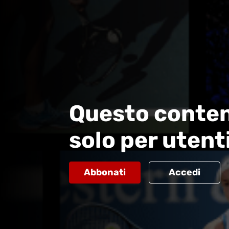
Questo conten
solo per utent
Abbonati
Accedi