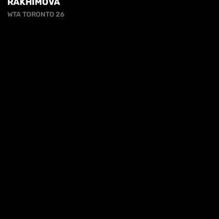
RAKHIMOVA
WTA TORONTO 26
cy
HL | WTA1000 TORONTO 3T - GIBSON VS
ALEXANDROVA
HIGHLIGHTS