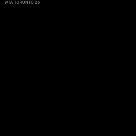
WTA TORONTO 26
iva sulla raccolta
Le tue preferenze relative alla priva
HL | WTA1000 TORONTO 3T - SWIATEK VS
GOLUBIC
HIGHLIGHTS