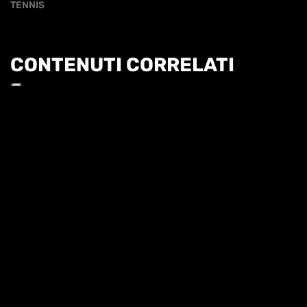
TENNIS
CONTENUTI CORRELATI
Informat
HL | WTA1000 TORONTO 3T - KALINSKAYA VS
SHNAIDER
HIGHLIGHTS