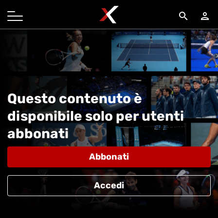
search
person
Questo contenuto è
disponibile solo per utenti
abbonati
Abbonati
Accedi