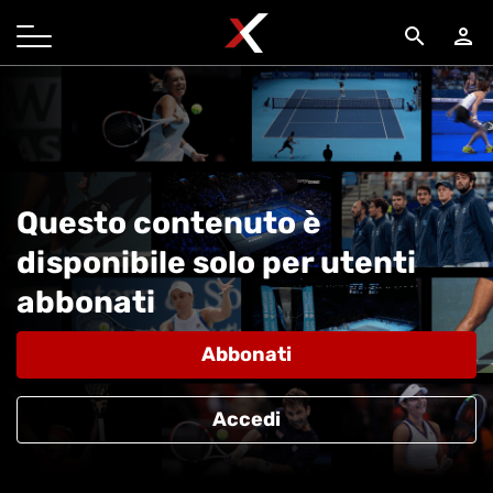
search
person
Questo contenuto è
disponibile solo per utenti
abbonati
Abbonati
Accedi