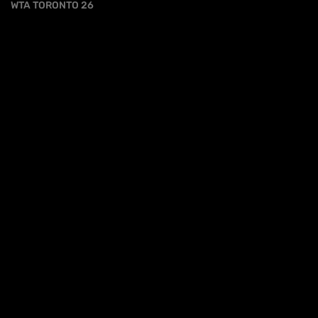
WTA TORONTO 26
cy
HL | WTA1000 TORONTO 3T - JOINT VS
SAMSONOVA
HIGHLIGHTS