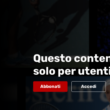
Questo conten
solo per utent
Abbonati
Accedi