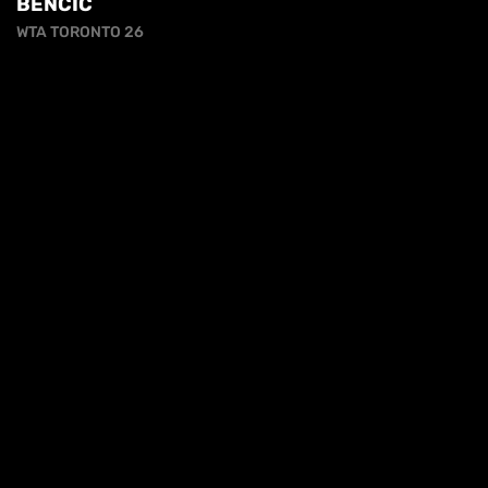
BENCIC
WTA TORONTO 26
iva sulla raccolta
Le tue preferenze relative alla priva
HL | WTA1000 TORONTO 3T - MERTENS VS
OSAKA
HIGHLIGHTS