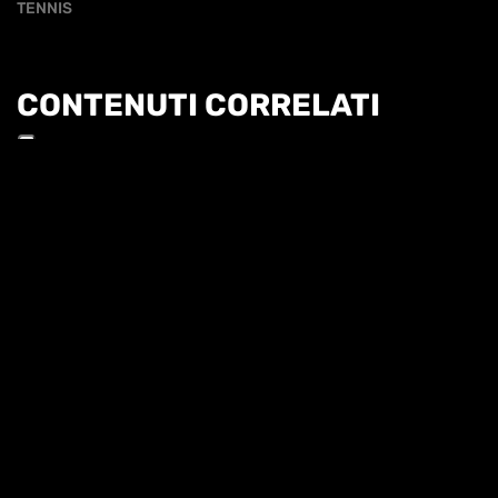
TENNIS
CONTENUTI CORRELATI
Informat
HL | WTA1000 TORONTO 3T - SAKKARI VS
GAUFF
HIGHLIGHTS