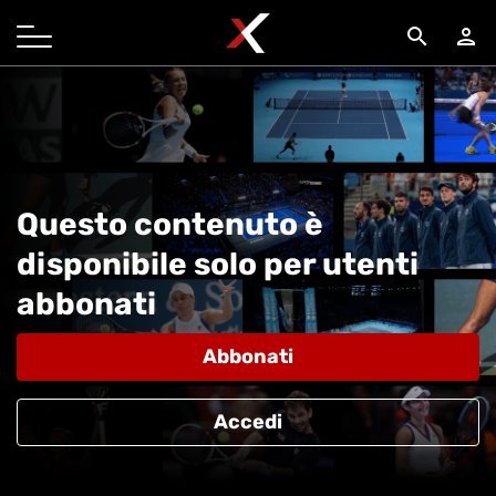
search
person
Questo contenuto è
disponibile solo per utenti
abbonati
Abbonati
Accedi