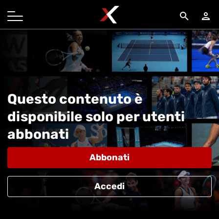
search
person
Questo contenuto è
disponibile solo per utenti
abbonati
Abbonati
Accedi