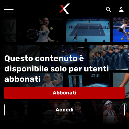
search
person
Questo contenuto è
disponibile solo per utenti
abbonati
Abbonati
Accedi