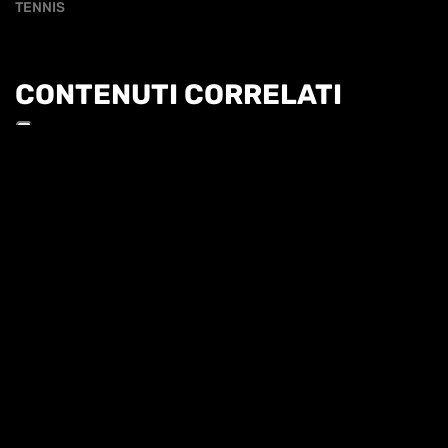
TENNIS
CONTENUTI CORRELATI
Informat
COBOLLI: "L'OBIETTIVO È PROVARE A
RAGGIUNGERE TORINO"
QUI ROLAND GARROS