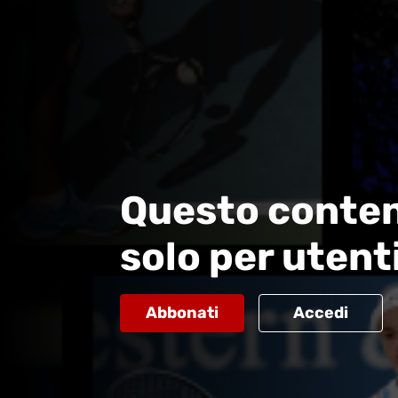
Questo conten
solo per utent
Abbonati
Accedi