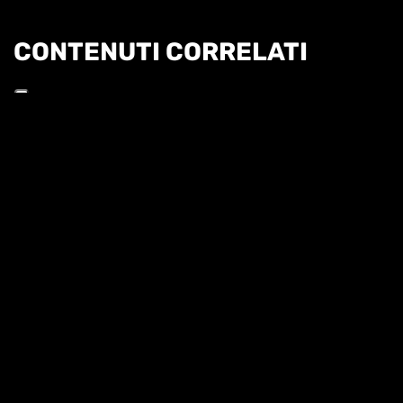
CONTENUTI CORRELATI
Informat
COBOLLI: "L'OBIETTIVO È PROVARE A
RAGGIUNGERE TORINO"
QUI ROLAND GARROS