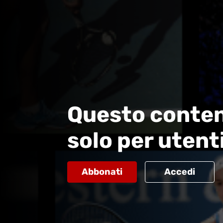
Questo conten
solo per utent
Abbonati
Accedi