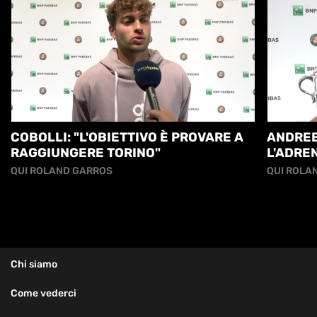
COBOLLI: "L'OBIETTIVO È PROVARE A
ANDREE
RAGGIUNGERE TORINO"
L'ADRE
PRIMA 
QUI ROLAND GARROS
QUI ROLA
DI IMP
Chi siamo
Come vederci