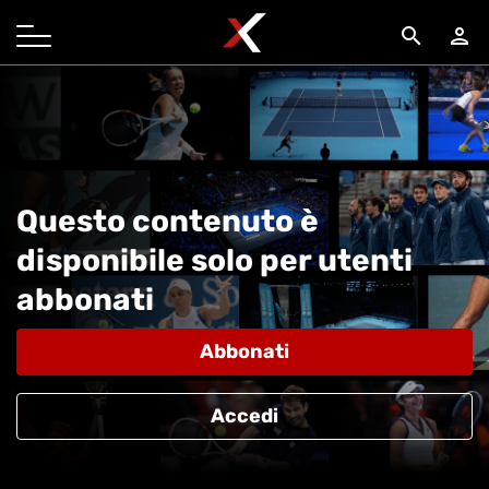
search
person
Questo contenuto è
disponibile solo per utenti
abbonati
Abbonati
Accedi