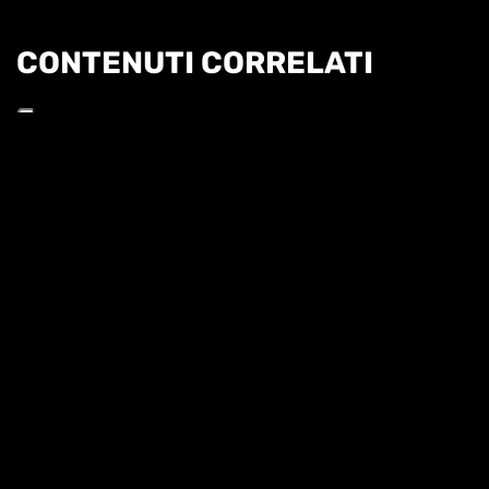
CONTENUTI CORRELATI
Informat
COBOLLI: "L'OBIETTIVO È PROVARE A
RAGGIUNGERE TORINO"
QUI ROLAND GARROS