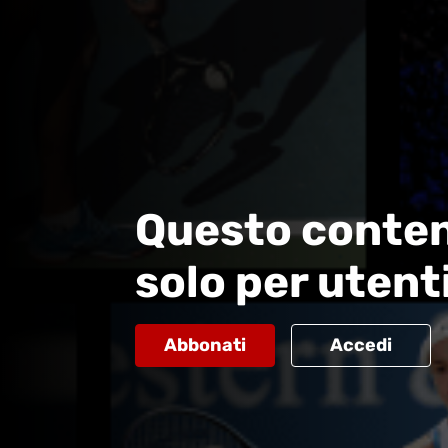
Questo conten
solo per utent
Abbonati
Accedi