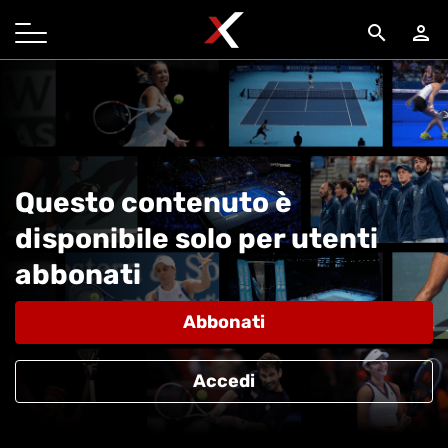
search
person
Questo contenuto è
disponibile solo per utenti
abbonati
Abbonati
Accedi