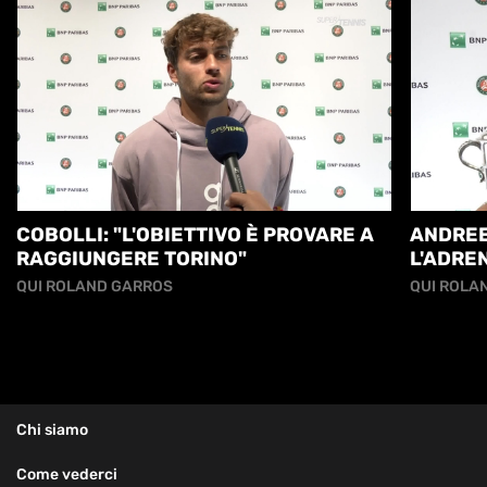
COBOLLI: "L'OBIETTIVO È PROVARE A
ANDREE
RAGGIUNGERE TORINO"
L'ADRE
PRIMA 
QUI ROLAND GARROS
QUI ROLA
DI IMP
Chi siamo
Come vederci