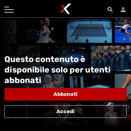
search
person
Questo contenuto è
disponibile solo per utenti
abbonati
Abbonati
Accedi