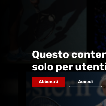
Questo conten
solo per utent
Abbonati
Accedi