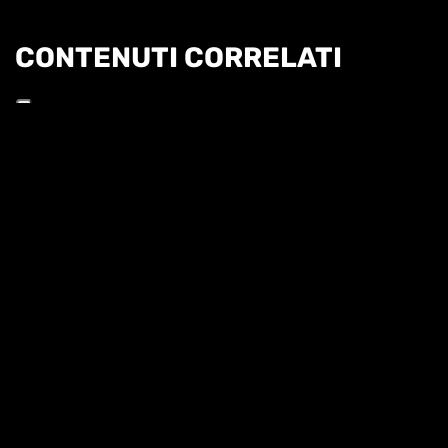
CONTENUTI CORRELATI
Informat
COBOLLI: "L'OBIETTIVO È PROVARE A
RAGGIUNGERE TORINO"
QUI ROLAND GARROS