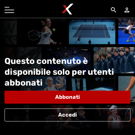
search
person
Questo contenuto è
disponibile solo per utenti
abbonati
Abbonati
Accedi