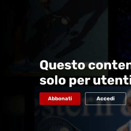
Questo conten
solo per utent
Abbonati
Accedi