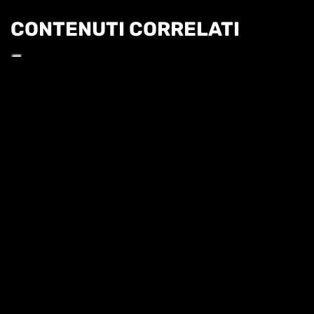
CONTENUTI CORRELATI
Informat
28 LUGLIO - PUNTATA 23
CRONACHE ITALIANE 26