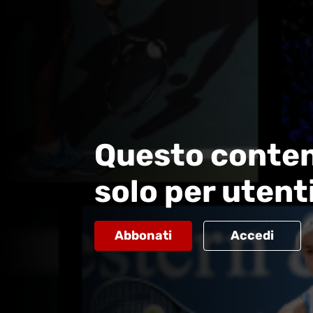
Questo conten
solo per utent
Abbonati
Accedi