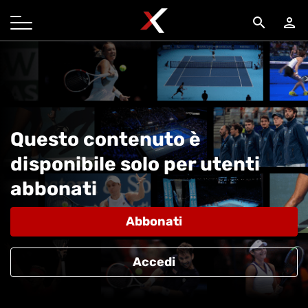
search
person
Questo contenuto è
disponibile solo per utenti
abbonati
Abbonati
Accedi