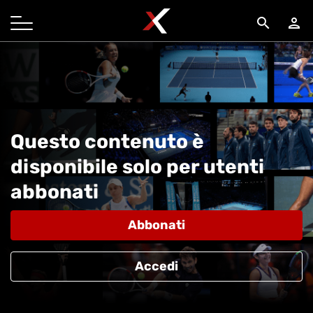
search
person
Questo contenuto è
disponibile solo per utenti
abbonati
Abbonati
Accedi