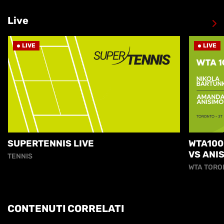
Live
LIVE
LIVE
SUPERTENNIS LIVE
WTA100
VS ANI
TENNIS
WTA TORO
CONTENUTI CORRELATI