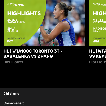
HL | WTA1000 TORONTO 3T -
HL | W
SABALENKA VS ZHANG
VS KEY
HIGHLIGHTS
HIGHLIGH
Chi siamo
Come vederci