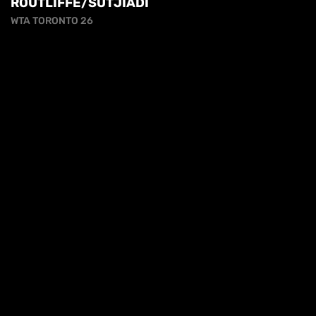
ROUTLIFFE/SUTJIADI
WTA TORONTO 26
cy
HL | WTA1000 TORONTO 3T - JOVIC VS
KORNEEVA
HIGHLIGHTS