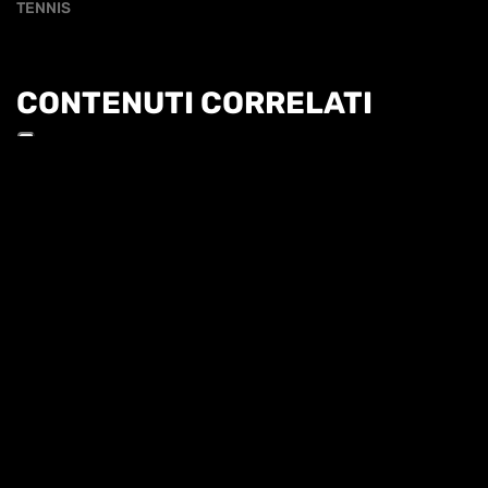
TENNIS
CONTENUTI CORRELATI
Informat
HL | WTA1000 TORONTO 3T - ANDREEVA VS
FERNANDEZ
HIGHLIGHTS