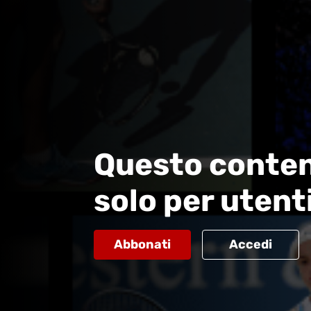
Questo conten
solo per utent
Abbonati
Accedi