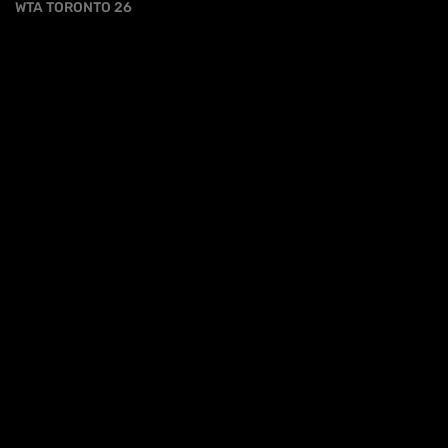
WTA TORONTO 26
iva sulla raccolta
Le tue preferenze relative alla priva
HL | WTA1000 TORONTO 3T - LI VS RYBAKINA
HIGHLIGHTS