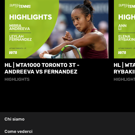
HL | WTA1000 TORONTO 3T -
HL | WT
ANDREEVA VS FERNANDEZ
RYBAKI
HIGHLIGHTS
HIGHLIGH
Chi siamo
Come vederci