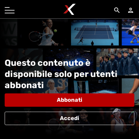
search
person
Questo contenuto è
disponibile solo per utenti
abbonati
Abbonati
Accedi