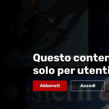
Questo conten
solo per utent
Abbonati
Accedi