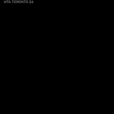
WTA TORONTO 26
iva sulla raccolta
Le tue preferenze relative alla priva
HL | WTA1000 TORONTO 3T - SWIATEK VS
GOLUBIC
HIGHLIGHTS