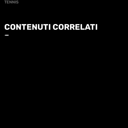
TENNIS
CONTENUTI CORRELATI
Informat
HL | WTA1000 TORONTO 3T - KALINSKAYA VS
SHNAIDER
HIGHLIGHTS