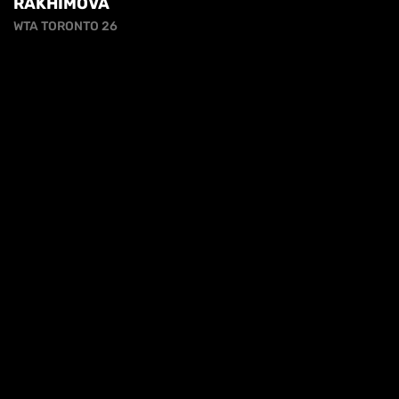
RAKHIMOVA
WTA TORONTO 26
cy
HL | WTA1000 TORONTO 3T - GIBSON VS
ALEXANDROVA
HIGHLIGHTS