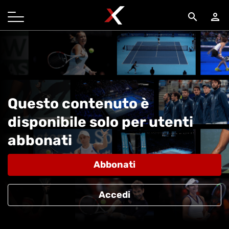
search
person
Questo contenuto è
disponibile solo per utenti
abbonati
Abbonati
Accedi