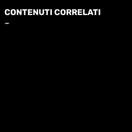
CONTENUTI CORRELATI
Informat
27 LUGLIO - PUNTATA 18
TENNIS TALK - 2026