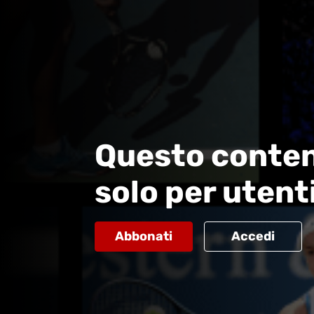
Questo conten
solo per utent
Abbonati
Accedi