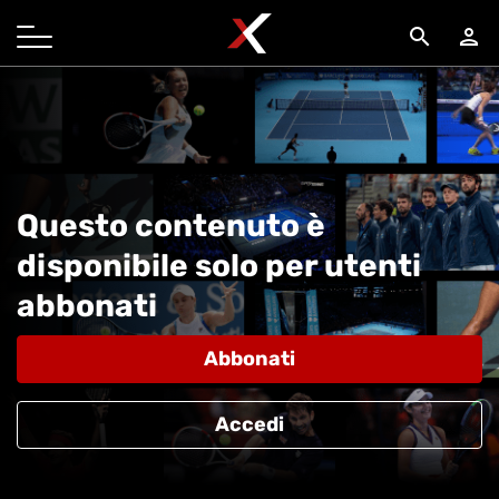
search
person
Questo contenuto è
disponibile solo per utenti
abbonati
Abbonati
Accedi