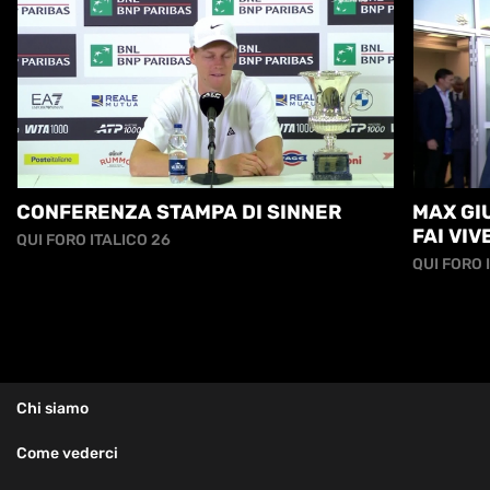
CONFERENZA STAMPA DI SINNER
MAX GIU
FAI VI
QUI FORO ITALICO 26
ANCORA.
QUI FORO 
Chi siamo
Come vederci