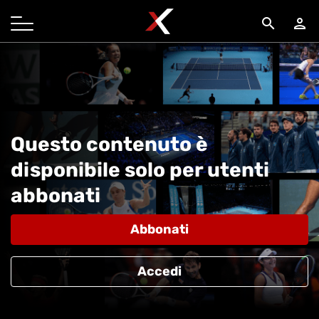
search
person
Questo contenuto è
disponibile solo per utenti
abbonati
Abbonati
Accedi