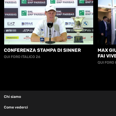
CONFERENZA STAMPA DI SINNER
MAX GIU
FAI VI
QUI FORO ITALICO 26
ANCORA.
QUI FORO 
Chi siamo
Come vederci