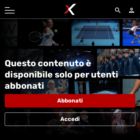
search
person
Questo contenuto è
disponibile solo per utenti
abbonati
Abbonati
Accedi